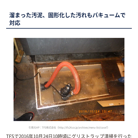
溜まった汚泥、固形化した汚れもバキュームで
対応
引用元HP：TFS株式会社（http://tfs24.co.jp/archives/menu-list/case7）
TFSで2016年10月24日10時頃にグリストラップ清掃を行った