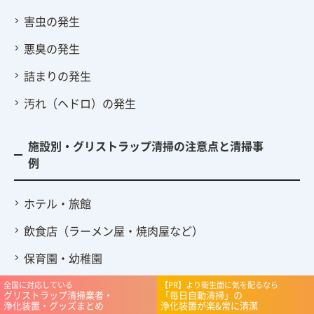
害虫の発生
悪臭の発生
詰まりの発生
汚れ（ヘドロ）の発生
施設別・グリストラップ清掃の注意点と清掃事
例
ホテル・旅館
飲食店（ラーメン屋・焼肉屋など）
保育園・幼稚園
コンビニ・スーパー
全国に対応している
【PR】より衛生面に気を配るなら
グリストラップ清掃業者・
「毎日自動清掃」の
浄化装置・グッズまとめ
浄化装置が楽&常に清潔
病院・介護施設