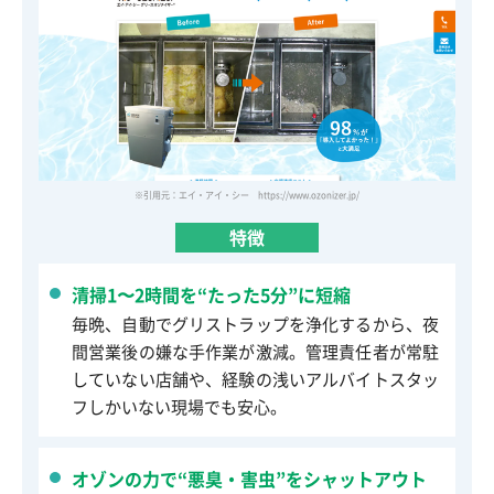
※引用元：エイ・アイ・シー https://www.ozonizer.jp/
特徴
清掃1〜2時間を“たった5分”に短縮
毎晩、自動でグリストラップを浄化するから、夜
間営業後の嫌な手作業が激減。管理責任者が常駐
していない店舗や、経験の浅いアルバイトスタッ
フしかいない現場でも安心。
オゾンの力で“悪臭・害虫”をシャットアウト