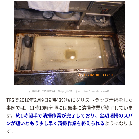
引用元HP：TFS株式会社（http://tfs24.co.jp/archives/menu-list/case7）
TFSで2016年2月9日9時43分頃にグリストラップ清掃をした
事例では、11時19時分頃には無事に清掃作業が終了していま
す。
約1時間半で清掃作業が完了しており、定期清掃のスパ
ンが短いともう少し早く清掃作業を終えられる
ようになりま
す。