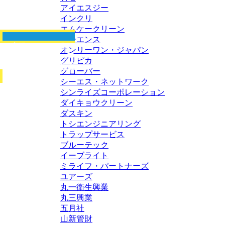
アイエスジー
インクリ
エムケークリーン
オーエンス
実現したいこと別！
オンリーワン・ジャパン
グリストラップ
グリピカ
浄化装置
グローバー
シーエス・ネットワーク
シンライズコーポレーション
ダイキョウクリーン
ダスキン
トシエンジニアリング
トラップサービス
ブルーテック
イーブライト
ミライフ・パートナーズ
ユアーズ
丸一衛生興業
丸三興業
五月社
山新管財