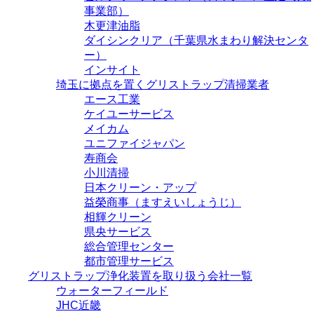
事業部）
木更津油脂
ダイシンクリア（千葉県水まわり解決センタ
ー）
インサイト
埼玉に拠点を置くグリストラップ清掃業者
エース工業
ケイユーサービス
メイカム
ユニファイジャパン
寿商会
小川清掃
日本クリーン・アップ
益榮商事（ますえいしょうじ）
相輝クリーン
県央サービス
総合管理センター
都市管理サービス
グリストラップ浄化装置を取り扱う会社一覧
ウォーターフィールド
JHC近畿