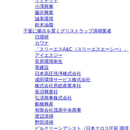
リミテッド
小澤商事
藤沢興業
誠美環境
鈴木油脂
千葉に拠点を置くグリストラップ清掃業者
日環研
カワナ
「スリーエスA&C（スリーエスエーシー）」
アイエスジー
安房環境衛生
英建設
日本高圧洗浄株式会社
成田環境サービス株式会社
株式会社房総産業本社
長沼興業社
弘済商事株式会社
船橋興産
有限会社茂原中央商事
渡辺清掃
野田清掃
ビルクリーンアシスト（日本クロス圧延 環境