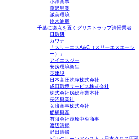
小澤商事
藤沢興業
誠美環境
鈴木油脂
千葉に拠点を置くグリストラップ清掃業者
日環研
カワナ
「スリーエスA&C（スリーエスエーシ
ー）」
アイエスジー
安房環境衛生
英建設
日本高圧洗浄株式会社
成田環境サービス株式会社
株式会社房総産業本社
長沼興業社
弘済商事株式会社
船橋興産
有限会社茂原中央商事
渡辺清掃
野田清掃
ビルクリーンアシスト（日本クロス圧延