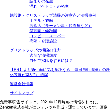
詰まりの発生
汚れ（ヘドロ）の発生
施設別・グリストラップ清掃の注意点と清掃事例
ホテル・旅館
飲食店（ラーメン屋・焼肉屋など）
保育園・幼稚園
コンビニ・スーパー
病院・介護施設
グリストラップの掃除の仕方
適切な清掃頻度
自分で掃除をするには？
【PR】より衛生面に気を配るなら「毎日自動清掃」の浄
化装置が楽&常に清潔
運営会社情報
サイトマップ
免責事項:当サイトは、2021年12月時点の情報をもとに、
Zenken株式会社がコンテンツを作成・運営しています。画像