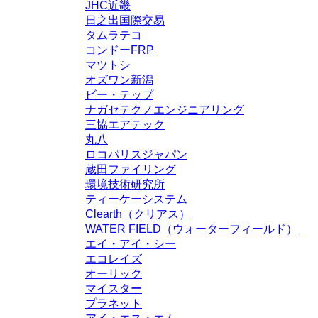
JHC近畿
日之出国際交易
タムラテコ
コンドーFRP
マツトシ
オズワン新潟
ビー・テップ
ナガセテクノエンジニアリング
三協エアテック
丸八
ロコパリスジャパン
蔵田ファイリング
環境技術研究所
ティーケーシステム
Clearth（クリアス）
WATER FIELD（ウォーターフィールド）
エイ・アイ・シー
エコレイズ
オーリック
マイスター
プラネット