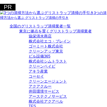
3つの清
掃方法
から選ぶ
グリストラップ清掃
の手引き
全国のグリストラップ清掃業者一覧
東京に拠点を置くグリストラップ清掃業者
協栄清水商店
株式会社エコ・ブレイン
ゴーミート株式会社
クリーンアップ東京
ビル設備365
株式会社シムトラスト
クリーンベイビ
アキラ産業
コーセイ
クリーンエージェント
アクアクルー
井田環境サービス
アーステクノサービス
株式会社アクアベル
TFS