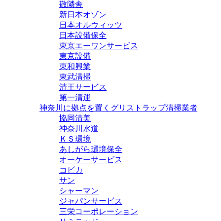
敬隣舎
新日本オゾン
日本オルウィッツ
日本設備保全
東京エーワンサービス
東京設備
東和興業
東武清掃
清王サービス
第一清運
神奈川に拠点を置くグリストラップ清掃業者
協同清美
神奈川水道
ＫＳ環境
あしがら環境保全
オーケーサービス
コビカ
サン
シャーマン
ジャパンサービス
三栄コーポレーション