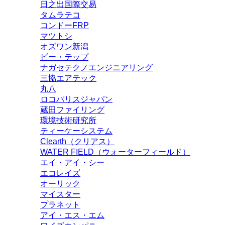
日之出国際交易
タムラテコ
コンドーFRP
マツトシ
オズワン新潟
ビー・テップ
ナガセテクノエンジニアリング
三協エアテック
丸八
ロコパリスジャパン
蔵田ファイリング
環境技術研究所
ティーケーシステム
Clearth（クリアス）
WATER FIELD（ウォーターフィールド）
エイ・アイ・シー
エコレイズ
オーリック
マイスター
プラネット
アイ・エス・エム