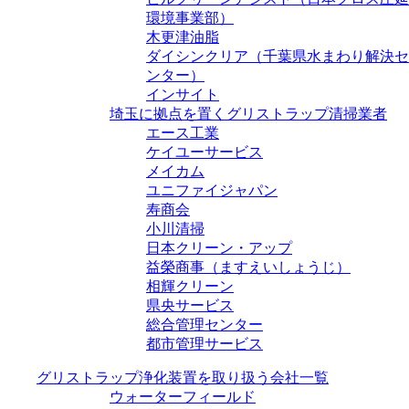
環境事業部）
木更津油脂
ダイシンクリア（千葉県水まわり解決セ
ンター）
インサイト
埼玉に拠点を置くグリストラップ清掃業者
エース工業
ケイユーサービス
メイカム
ユニファイジャパン
寿商会
小川清掃
日本クリーン・アップ
益榮商事（ますえいしょうじ）
相輝クリーン
県央サービス
総合管理センター
都市管理サービス
グリストラップ浄化装置を取り扱う会社一覧
ウォーターフィールド