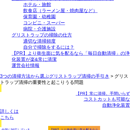
ホテル・旅館
飲食店（ラーメン屋・焼肉屋など）
保育園・幼稚園
コンビニ・スーパー
病院・介護施設
グリストラップの掃除の仕方
適切な清掃頻度
自分で掃除をするには？
【PR】より衛生面に気を配るなら「毎日自動清掃」の浄
化装置が楽&常に清潔
運営会社情報
3つの清掃方法から選ぶグリストラップ清掃の手引き
>
グリス
トラップ清掃の重要性と起こりうる問題
【PR】常に清掃。手間いらず
コストカットも可能な
自動浄化装置
詳しくは
こちら
全国に対応している
【PR】より衛生面に気を配るなら