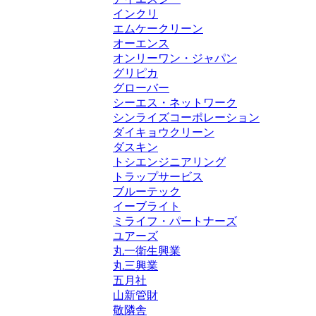
インクリ
エムケークリーン
オーエンス
オンリーワン・ジャパン
グリピカ
グローバー
シーエス・ネットワーク
シンライズコーポレーション
ダイキョウクリーン
ダスキン
トシエンジニアリング
トラップサービス
ブルーテック
イーブライト
ミライフ・パートナーズ
ユアーズ
丸一衛生興業
丸三興業
五月社
山新管財
敬隣舎