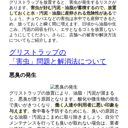
グリストラップを放置すると、害虫が発生するリスクが
あります。
害虫が好む汚泥・油脂が蓄積するので、放置
しておくと水・汚泥・油脂に産卵される危険性がある
で
しょう。チョウバエなどの害虫は水中でも産卵できるた
め、放っておくと瞬く間に増えます。日頃から油脂や生
ごみ、汚泥の回収を行い、エサとなるゴミを放置しない
ようにしてください。さらに、店舗への被害や解決方法
についてもご紹介します。
グリストラップの
「害虫」問題と解消法について
悪臭の発生
グリストラップの放置により、油脂・汚泥が溜まる
と、悪臭が漂う原因となります。酸化や微生物の発生
で臭いがきつくなり、
働く人達や利用者に悪い印象を
与えます
。食中毒を予防するためにも、臭いの原因と
なる油脂・汚泥はこまめに取り除きましょう。自分で
メンテナンスを行っても臭いが取れない場合は、業者