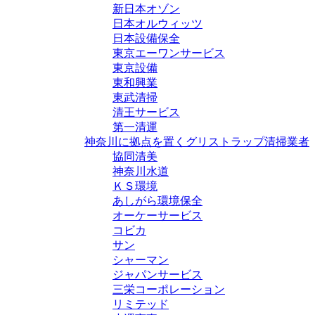
新日本オゾン
日本オルウィッツ
日本設備保全
東京エーワンサービス
東京設備
東和興業
東武清掃
清王サービス
第一清運
神奈川に拠点を置くグリストラップ清掃業者
協同清美
神奈川水道
ＫＳ環境
あしがら環境保全
オーケーサービス
コビカ
サン
シャーマン
ジャパンサービス
三栄コーポレーション
リミテッド