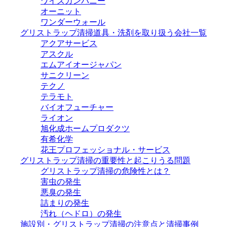
ワイズカンパニー
オーニット
ワンダーウォール
グリストラップ清掃道具・洗剤を取り扱う会社一覧
アクアサービス
アスクル
エムアイオージャパン
サニクリーン
テクノ
テラモト
バイオフューチャー
ライオン
旭化成ホームプロダクツ
有希化学
花王プロフェッショナル・サービス
グリストラップ清掃の重要性と起こりうる問題
グリストラップ清掃の危険性とは？
害虫の発生
悪臭の発生
詰まりの発生
汚れ（ヘドロ）の発生
施設別・グリストラップ清掃の注意点と清掃事例