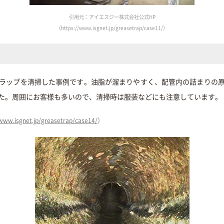
引用元：アイエスジー株式会社公式HP
（https://www.isgnet.jp/greasetrap/case11/）
ラップを清掃した事例です。油脂が溜まりやすく、配管内の詰まりの
た。周囲にお客様も多いので、清掃時は服装などにも注意しています。
/www.isgnet.jp/greasetrap/case14/
）