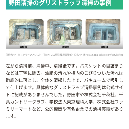
野田清掃のグリストラップ清掃の事例
引用元HP：ビルクリーンアシスト（日本クロス圧延 環境事業部）公式HP（https://noda-seisou.com/service/greasetrap
左から清掃前、清掃中、清掃後です。バスケットの目詰まり
などは丁寧に除去。油脂の汚れや槽内のこびりついた汚れは
徹底的に落とし、全体を清掃した上で、バキュームで吸引し
て仕上げます。具体的なグリストラップ清掃事例は公式サイ
トに記載がありませんでした。野田市や株式会社千秋社、千
葉カントリークラブ、学校法人東京理科大学、株式会社ファ
ミリーマートなど、公的機関や有名企業での清掃実績があり
ます。