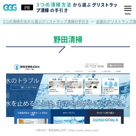
3つの清掃方法
から選ぶ
グリストラッ
プ清掃
の手引き
3つの清掃方法から選ぶグリストラップ清掃の手引き
>
全国のグリストラップ清
野田清掃
引用元HP：野田清掃公式HP（https://noda-seisou.com/）