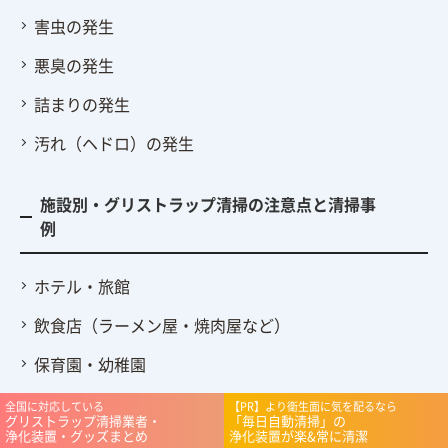
害虫の発生
悪臭の発生
詰まりの発生
汚れ（ヘドロ）の発生
施設別・グリストラップ清掃の注意点と清掃事
例
ホテル・旅館
飲食店（ラーメン屋・焼肉屋など）
保育園・幼稚園
コンビニ・スーパー
全国に対応している
【PR】より衛生面に気を配るなら
グリストラップ清掃業者・
「毎日自動清掃」の
浄化装置・グッズまとめ
浄化装置が楽&常に清潔
病院・介護施設