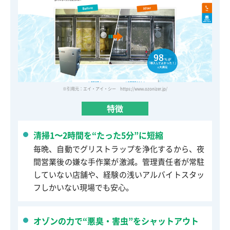
※引用元：エイ・アイ・シー https://www.ozonizer.jp/
特徴
清掃1〜2時間を“たった5分”に短縮
毎晩、自動でグリストラップを浄化するから、夜
間営業後の嫌な手作業が激減。管理責任者が常駐
していない店舗や、経験の浅いアルバイトスタッ
フしかいない現場でも安心。
オゾンの力で“悪臭・害虫”をシャットアウト