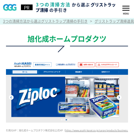
3つの清掃方法
から選ぶ
グリストラッ
プ清掃
の手引き
3つの清掃方法から選ぶグリストラップ清掃の手引き
>
グリストラップ清掃道具
旭化成ホームプロダクツ
引用元HP：旭化成ホームプロダクツ株式会社公式HP（
https://www.asahi-kasei.co.jp/saran/products/business/
）