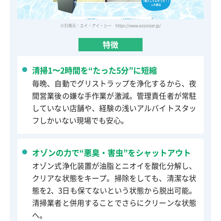
※引用元：エイ・アイ・シー https://www.ozonizer.jp/
特徴
清掃1〜2時間を“たった5分”に短縮
毎晩、自動でグリストラップを浄化するから、夜
間営業後の嫌な手作業が激減。管理責任者が常駐
していない店舗や、経験の浅いアルバイトスタッ
フしかいない現場でも安心。
オゾンの力で“悪臭・害虫”をシャットアウト
オゾン式浄化装置が油脂とニオイを酸化分解し、
クリアな状態をキープ。掃除をしても、清潔な状
態を2、3日も保てないという状態から脱出可能。
清掃業者と併用することでさらにクリーンな状態
へ。