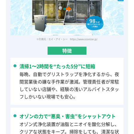
※引用元：エイ・アイ・シー https://www.ozonizer.jp/
特徴
清掃1〜2時間を“たった5分”に短縮
毎晩、自動でグリストラップを浄化するから、夜
間営業後の嫌な手作業が激減。管理責任者が常駐
していない店舗や、経験の浅いアルバイトスタッ
フしかいない現場でも安心。
オゾンの力で“悪臭・害虫”をシャットアウト
オゾン式浄化装置が油脂とニオイを酸化分解し、
クリアな状態をキープ。掃除をしても、清潔な状