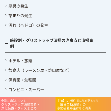
悪臭の発生
詰まりの発生
汚れ（ヘドロ）の発生
施設別・グリストラップ清掃の注意点と清掃事
例
ホテル・旅館
飲食店（ラーメン屋・焼肉屋など）
保育園・幼稚園
コンビニ・スーパー
病院・介護施設
全国に対応している
【PR】より衛生面に気を配るなら
グリストラップ清掃業者・
「毎日自動清掃」の
浄化装置・グッズまとめ
浄化装置が楽&常に清潔