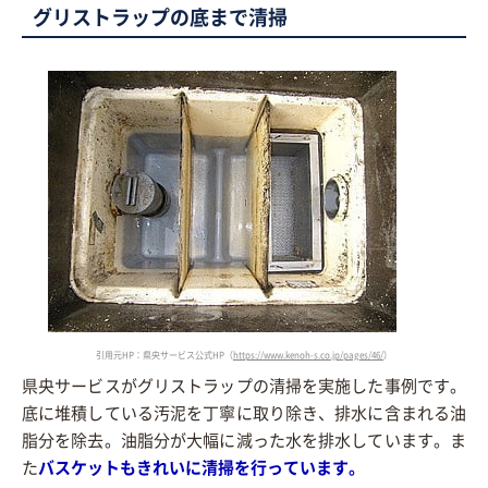
グリストラップの底まで清掃
引用元HP：県央サービス公式HP（
https://www.kenoh-s.co.jp/pages/46/
）
県央サービスがグリストラップの清掃を実施した事例です。
底に堆積している汚泥を丁寧に取り除き、排水に含まれる油
脂分を除去。油脂分が大幅に減った水を排水しています。ま
た
バスケットもきれいに清掃を行っています。