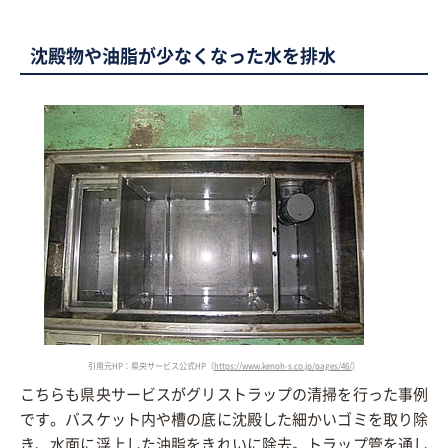
沈殿物や油脂が少なくなった水を排水
引用元HP：県央サービス公式HP（
https://www.kenoh-s.co.jp/pages/46/
）
こちらも県央サービスがグリストラップの清掃を行った事例
です。バスケット内や槽の底に沈殿した細かいゴミを取り除
き、水面に浮上した油脂をきれいに除去。トラップ管を通し