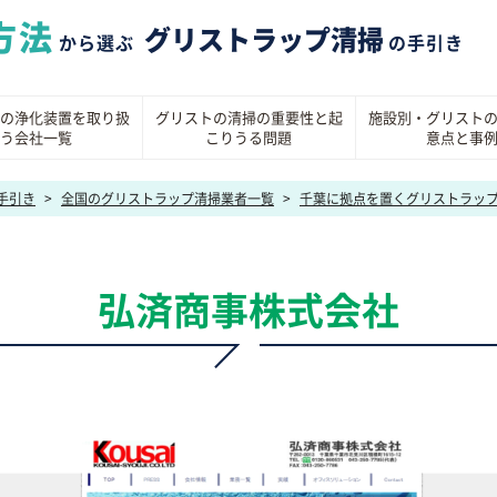
方法
グリストラップ清掃
から選ぶ
の手引き
の浄化装置を取り扱
グリストの清掃の重要性と起
施設別・グリスト
う会社一覧
こりうる問題
意点と事
手引き
>
全国のグリストラップ清掃業者一覧
>
千葉に拠点を置くグリストラッ
弘済商事株式会社