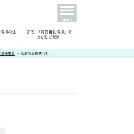
の清掃の注
【PR】「毎日自動清掃」で
例
楽&常に清潔
プ清掃業者
>
弘済商事株式会社