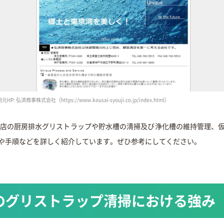
元HP: 弘済商事株式会社（https://www.kousai-syouji.co.jp/index.html）
食店の厨房排水グリストラップや貯水槽の清掃及び浄化槽の維持管理、
や手順などを詳しく紹介しています。ぜひ参考にしてください。
のグリストラップ清掃における強み